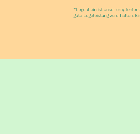
*Legeallein ist unser empfohlene
gute Legeleistung zu erhalten. Ei