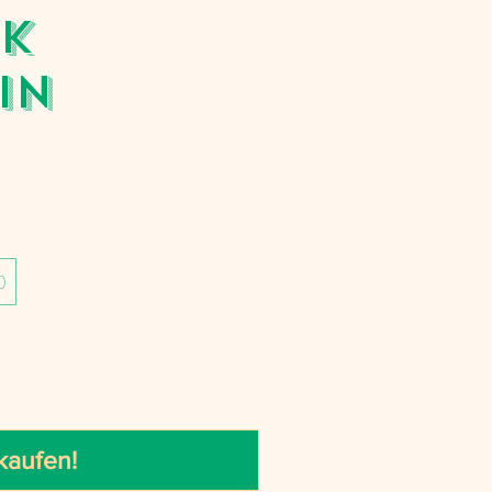
k
in
0
kaufen!