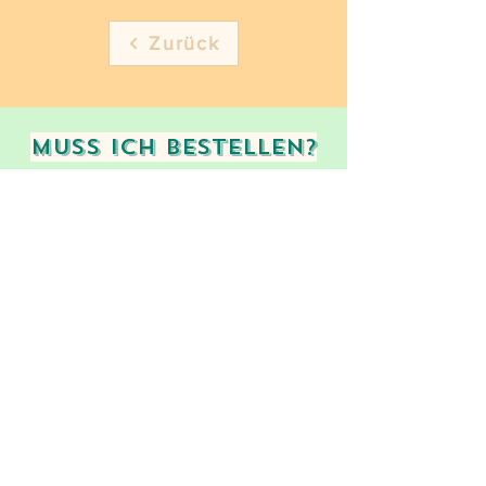
Zurück
Muss ich bestellen?
Informiere dich hier!
Geflügelhof Diglas
Große Zeile 16-20
A-3483 Feuersbrunn
Telefon:
0 2738 2372