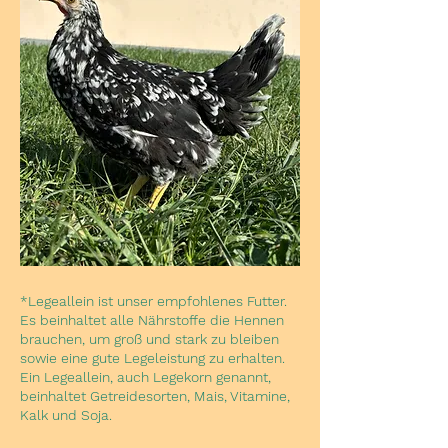
*Legeallein ist unser empfohlenes Futter.
Es beinhaltet alle Nährstoffe die Hennen
brauchen, um groß und stark zu bleiben
sowie eine gute Legeleistung zu erhalten.
Ein Legeallein, auch Legekorn genannt,
beinhaltet Getreidesorten, Mais, Vitamine,
Kalk und Soja.